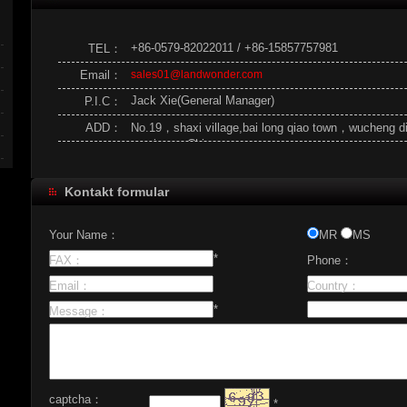
+86-0579-82022011 / +86-15857757981
TEL：
Email：
sales01@landwonder.com
Jack Xie(General Manager)
P.I.C：
ADD：
No.19，shaxi village,bai long qiao town，wucheng dis
province，China
Kontakt formular
Your Name：
MR
MS
*
FAX：
Phone：
Email：
Country：
*
Message：
captcha：
*