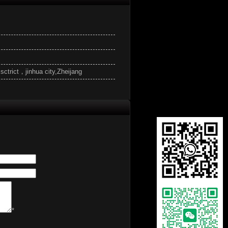
ctrict，jinhua city,Zheijang
*