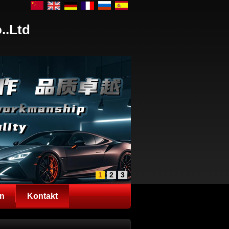
..Ltd
1
2
3
en
Kontakt