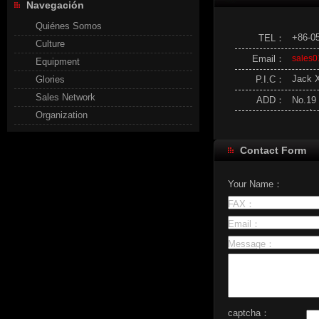
Navegación
Quiénes Somos
+86-0
TEL：
Culture
Email：
sales
Equipment
Jack X
Glories
P.I.C：
Sales Network
ADD：
No.19，
provi
Organization
Contact Form
Your Name：
FAX：
Email：
Message：
captcha：