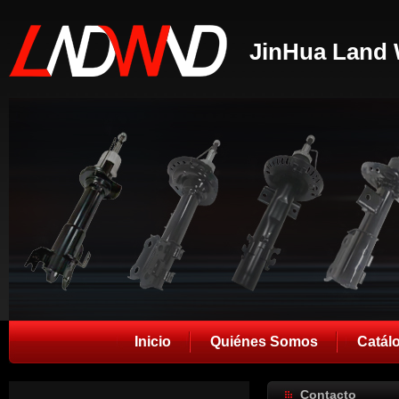
JinHua Land 
Inicio
Quiénes Somos
Catál
Contacto